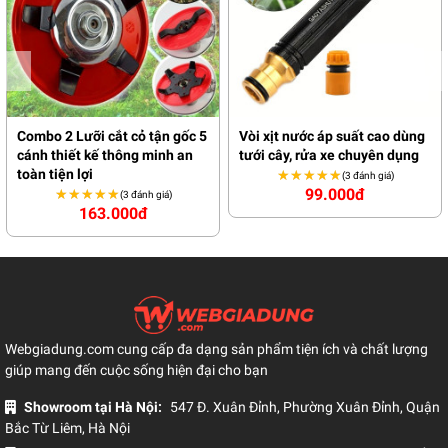
Combo 2 Lưỡi cắt cỏ tận gốc 5
Vòi xịt nước áp suất cao dùng
cánh thiết kế thông minh an
tưới cây, rửa xe chuyên dụng
toàn tiện lợi
★★★★★
★★★★★
(3 đánh giá)
99.000đ
★★★★★
★★★★★
(3 đánh giá)
163.000đ
Webgiadung.com cung cấp đa dạng sản phẩm tiện ích và chất lượng
giúp mang đến cuộc sống hiện đại cho bạn
Showroom tại Hà Nội:
547 Đ. Xuân Đỉnh, Phường Xuân Đỉnh, Quận
Bắc Từ Liêm, Hà Nội