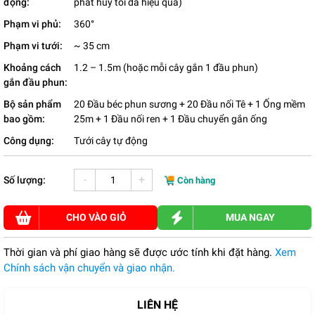
động:
phát huy tối đa hiệu quả)
Phạm vi phủ:
360°
Phạm vi tưới:
~ 35 cm
Khoảng cách
1.2 – 1.5m (hoặc mỗi cây gắn 1 đầu phun)
gắn đầu phun:
Bộ sản phẩm
20 Đầu béc phun sương + 20 Đầu nối Tê + 1 Ống mềm
bao gồm:
25m + 1 Đầu nối ren + 1 Đầu chuyển gắn ống
Công dụng:
Tưới cây tự động
-
+
Số lượng:
Còn hàng
CHO VÀO GIỎ
MUA NGAY
Thời gian và phí giao hàng sẽ được ước tính khi đặt hàng.
Xem
Chính sách vận chuyển và giao nhận.
LIÊN HỆ