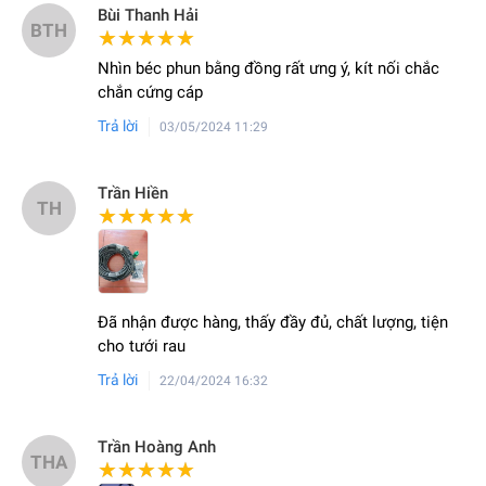
Bùi Thanh Hải
BTH
★★★★★
★★★★★
Nhìn béc phun bằng đồng rất ưng ý, kít nối chắc
chắn cứng cáp
Trả lời
03/05/2024 11:29
Trần Hiền
TH
★★★★★
★★★★★
Đã nhận được hàng, thấy đầy đủ, chất lượng, tiện
cho tưới rau
Trả lời
22/04/2024 16:32
Trần Hoàng Anh
THA
★★★★★
★★★★★