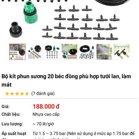
Bộ kít phun sương 20 béc đồng phù hợp tưới lan, làm
mát
★★★★★
★★★★★
(7 đánh giá)
188.000 đ
Giá:
Chất liệu:
Nhựa cao cấp
Lưu lượng:
~ 70 lít/giờ
Áp suất hoạt
Từ 1.5 – 3.75 bar (Nên sử dụng ở mức áp 1.75 bar để