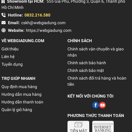
Showroom tại HCM:
555 Gia Phú, Phường 3, Quận 6, Thành phố
Hồ Chí Minh
Hotline:
0832.216.580
Email:
cskh@webgiadung.com
Website:
https://webgiadung.com
VỀ WEBGIADUNG.COM
CHÍNH SÁCH
Giới thiệu
Chính sách vận chuyển và giao
nhận
Liên hệ
Chính sách bảo hành
Tuyển dụng
Chính sách bảo mật
Chính sách đổi trả hàng và hoàn
TRỢ GIÚP NHANH
tiền
Quy định mua hàng
Hướng dẫn mua hàng
KẾT NỐI VỚI CHÚNG TÔI
Hướng dẫn thanh toán
Quản lý giỏ hàng
PHƯƠNG THỨC THANH TOÁN