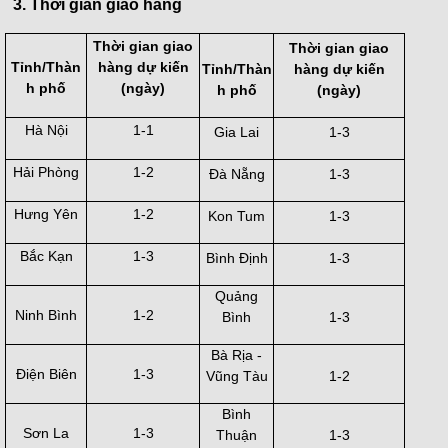
3. Thời gian giao hàng
Thời gian giao
Thời gian giao
Tỉnh/Thàn
hàng dự kiến
Tỉnh/Thàn
hàng dự kiến
h phố
(ngày)
h phố
(ngày)
Hà Nội
1-1
Gia Lai
1-3
Hải Phòng
1-2
Đà Nẵng
1-3
Hưng Yên
1-2
Kon Tum
1-3
Bắc Kạn
1-3
Bình Định
1-3
Quảng
Ninh Bình
1-2
Bình
1-3
Bà Rịa -
Điện Biên
1-3
Vũng Tàu
1-2
Bình
Sơn La
1-3
Thuận
1-3