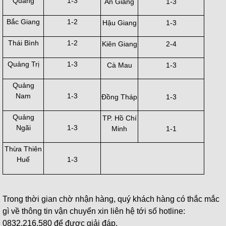
Quang
1-3
An Giang
1-3
Bắc Giang
1-2
Hậu Giang
1-3
Thái Bình
1-2
Kiên Giang
2-4
Quảng Trị
1-3
Cà Mau
1-3
Quảng
Nam
1-3
Đồng Tháp
1-3
Quảng
TP. Hồ Chí
Ngãi
1-3
Minh
1-1
Thừa Thiên
Huế
1-3
Trong thời gian chờ nhận hàng, quý khách hàng có thắc mắc
gì về thông tin vận chuyển xin liên hệ tới số hotline:
0832.216.580 để được giải đáp.