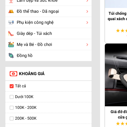
Làm đẹp và Sức khỏe
Đồ thể thao - Dã ngoại
Túi chống 
quai xách 
Phụ kiện công nghệ
★★
★★
Giày dép - Túi xách
Mẹ và Bé - Đồ chơi
Đồng hồ
KHOẢNG GIÁ
Tất cả
Dưới 100K
100K - 200K
Giá đỡ đ
cửa 
200K - 500K
★★
★★