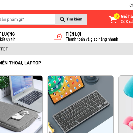
C
Giỏ h
0
Tìm kiếm
Có
0
sả
T LƯỢNG
TIỆN LỢI
ết uy tín
Thanh toán và giao hàng nhanh
PTOP
ĐIỆN THOẠI, LAPTOP