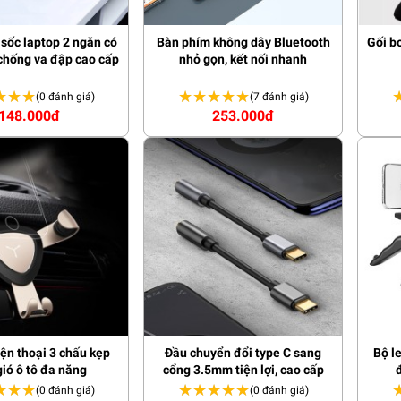
sốc laptop 2 ngăn có
Bàn phím không dây Bluetooth
Gối b
chống va đập cao cấp
nhỏ gọn, kết nối nhanh
★★★
★★★
★★★★★
★★★★★
(0 đánh giá)
(7 đánh giá)
148.000đ
253.000đ
iện thoại 3 chấu kẹp
Đầu chuyển đổi type C sang
Bộ l
gió ô tô đa năng
cổng 3.5mm tiện lợi, cao cấp
★★★
★★★
★★★★★
★★★★★
(0 đánh giá)
(0 đánh giá)