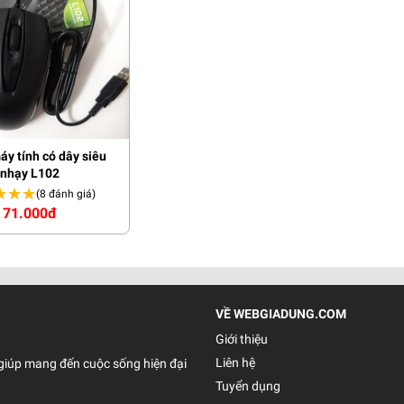
y tính có dây siêu
nhạy L102
★★★
★★★
(8 đánh giá)
71.000đ
VỀ WEBGIADUNG.COM
Giới thiệu
Liên hệ
giúp mang đến cuộc sống hiện đại
Tuyển dụng