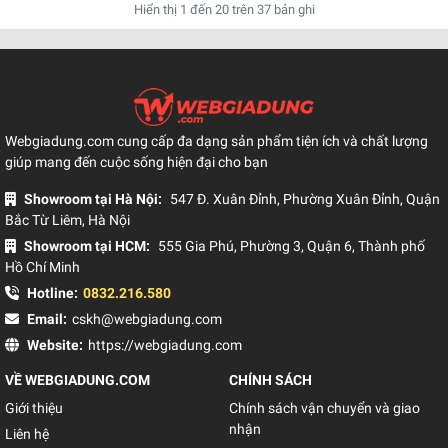
Hiển thị
1
đến
20
trên
37
bản ghi
Webgiadung.com cung cấp đa dạng sản phẩm tiện ích và chất lượng
giúp mang đến cuộc sống hiện đại cho bạn
Showroom tại Hà Nội:
547 Đ. Xuân Đỉnh, Phường Xuân Đỉnh, Quận
Bắc Từ Liêm, Hà Nội
Showroom tại HCM:
555 Gia Phú, Phường 3, Quận 6, Thành phố
Hồ Chí Minh
Hotline:
0832.216.580
Email:
cskh@webgiadung.com
Website:
https://webgiadung.com
VỀ WEBGIADUNG.COM
CHÍNH SÁCH
Giới thiệu
Chính sách vận chuyển và giao
nhận
Liên hệ