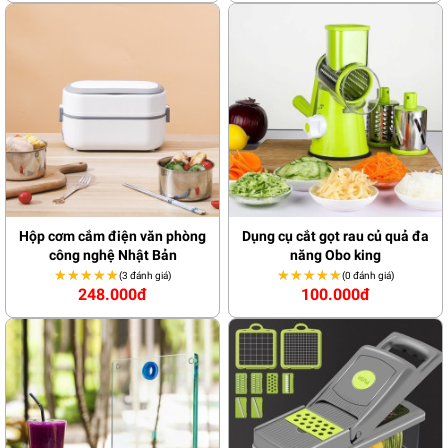
Hộp cơm cắm điện văn phòng
Dụng cụ cắt gọt rau củ quả đa
công nghệ Nhật Bản
năng Obo king
★★★★★
★★★★★
★★★★★
★★★★★
(3 đánh giá)
(0 đánh giá)
248.000đ
100.000đ