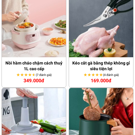
Nồi hầm cháo chậm cách thuỷ
Kéo cắt gà bằng thép không gỉ
1L cao cấp
siêu tiện lợi
★★★★★
★★★★★
★★★★★
★★★★★
(7 đánh giá)
(4 đánh giá)
349.000đ
169.000đ