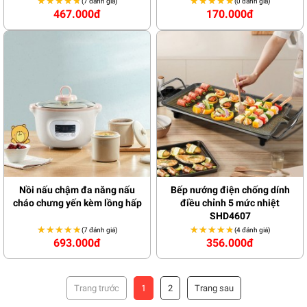
★★★★★
★★★★★
★★★★★
★★★★★
(7 đánh giá)
(0 đánh giá)
467.000đ
170.000đ
Nồi nấu chậm đa năng nấu
Bếp nướng điện chống dính
cháo chưng yến kèm lồng hấp
điều chỉnh 5 mức nhiệt
SHD4607
★★★★★
★★★★★
★★★★★
★★★★★
(7 đánh giá)
(4 đánh giá)
693.000đ
356.000đ
1
2