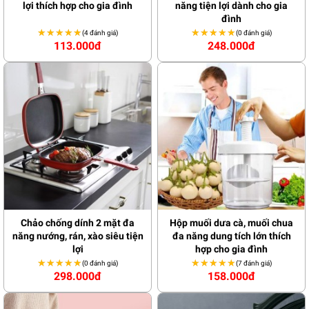
lợi thích hợp cho gia đình
năng tiện lợi dành cho gia
đình
★★★★★
★★★★★
★★★★★
★★★★★
(4 đánh giá)
(0 đánh giá)
113.000đ
248.000đ
Chảo chống dính 2 mặt đa
Hộp muối dưa cà, muối chua
năng nướng, rán, xào siêu tiện
đa năng dung tích lớn thích
lợi
hợp cho gia đình
★★★★★
★★★★★
★★★★★
★★★★★
(0 đánh giá)
(7 đánh giá)
298.000đ
158.000đ