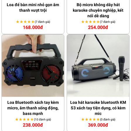
Loa để bàn mini nhỏ gọn âm
Bộ micro không dây hát
thanh vượt trội
karaoke chuyên nghiệp, kết
nối dễ dàng
★★★★★
★★★★★
★★★★★
★★★★★
(7 đánh giá)
(7 đánh giá)
168.000đ
254.000đ
Loa Bluetooth xách tay kèm
Loa hát karaoke bluetooth KM
micro, âm thanh sống động,
S3 xách tay tiện dụng, có kèm
bass mạnh
mic
★★★★★
★★★★★
★★★★★
★★★★★
(10 đánh giá)
(0 đánh giá)
238.000đ
369.000đ