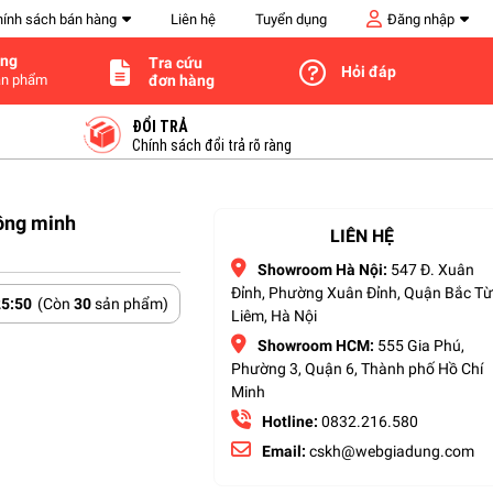
hính sách bán hàng
Liên hệ
Tuyển dụng
Đăng nhập
àng
Tra cứu
Hỏi đáp
đơn hàng
n phẩm
ĐỔI TRẢ
Chính sách đổi trả rõ ràng
hông minh
LIÊN HỆ
Showroom Hà Nội:
547 Đ. Xuân
Đỉnh, Phường Xuân Đỉnh, Quận Bắc T
25
:
49
(Còn
30
sản phẩm)
Liêm, Hà Nội
Showroom HCM:
555 Gia Phú,
Phường 3, Quận 6, Thành phố Hồ Chí
Minh
Hotline:
0832.216.580
Email:
cskh@webgiadung.com