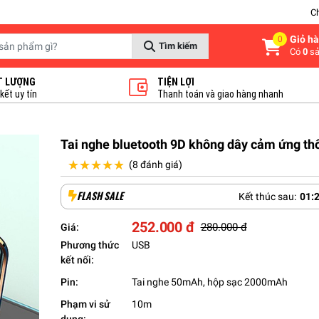
C
Giỏ h
0
Tìm kiếm
Có
0
sả
T LƯỢNG
TIỆN LỢI
ết uy tín
Thanh toán và giao hàng nhanh
Tai nghe bluetooth 9D không dây cảm ứng t
★★★★★
★★★★★
(8 đánh giá)
FLASH SALE
Kết thúc sau:
01
:
252.000 đ
280.000 đ
Giá:
Phương thức
USB
kết nối:
Pin:
Tai nghe 50mAh, hộp sạc 2000mAh
Phạm vi sử
10m