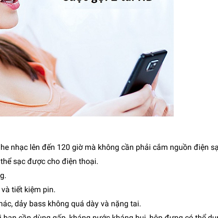
 nghe nhạc lên đến 120 giờ mà không cần phải cắm nguồn điện sạ
thể sạc được cho điện thoại.
ng.
và tiết kiệm pin.
hác, dảy bass không quá dày và nặng tai.
khi bạn cần dùng gấp, kháng nước kháng bụi, hộp đựng có thể d