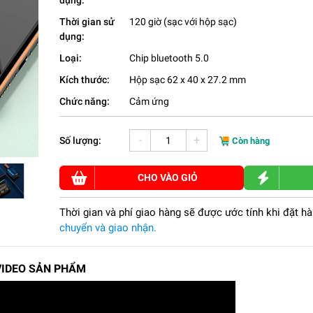
dụng:
Thời gian sử
120 giờ (sạc với hộp sạc)
dụng:
Loại:
Chip bluetooth 5.0
Kích thước:
Hộp sạc 62 x 40 x 27.2 mm
Chức năng:
Cảm ứng
-
+
Số lượng:
Còn hàng
CHO VÀO GIỎ
Thời gian và phí giao hàng sẽ được ước tính khi đặt h
chuyển và giao nhận.
VIDEO SẢN PHẨM