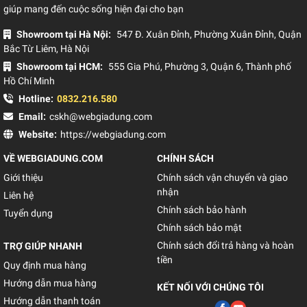
giúp mang đến cuộc sống hiện đại cho bạn
Showroom tại Hà Nội:
547 Đ. Xuân Đỉnh, Phường Xuân Đỉnh, Quận
Bắc Từ Liêm, Hà Nội
Showroom tại HCM:
555 Gia Phú, Phường 3, Quận 6, Thành phố
Hồ Chí Minh
Hotline:
0832.216.580
Email:
cskh@webgiadung.com
Website:
https://webgiadung.com
VỀ WEBGIADUNG.COM
CHÍNH SÁCH
Giới thiệu
Chính sách vận chuyển và giao
nhận
Liên hệ
Chính sách bảo hành
Tuyển dụng
Chính sách bảo mật
Chính sách đổi trả hàng và hoàn
TRỢ GIÚP NHANH
tiền
Quy định mua hàng
Hướng dẫn mua hàng
KẾT NỐI VỚI CHÚNG TÔI
Hướng dẫn thanh toán