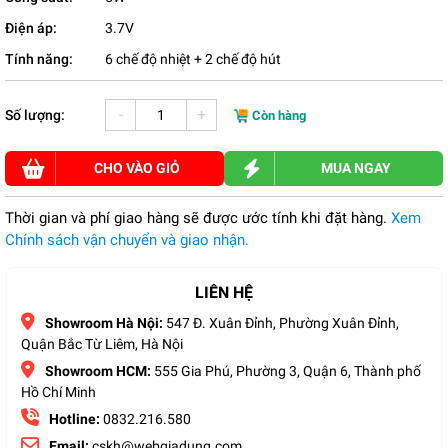
Điện áp:
3.7V
Tính năng:
6 chế độ nhiệt + 2 chế độ hút
-
+
Số lượng:
Còn hàng
CHO VÀO GIỎ
MUA NGAY
Thời gian và phí giao hàng sẽ được ước tính khi đặt hàng.
Xem
Chính sách vận chuyển và giao nhận.
LIÊN HỆ
Showroom Hà Nội:
547 Đ. Xuân Đỉnh, Phường Xuân Đỉnh,
Quận Bắc Từ Liêm, Hà Nội
Showroom HCM:
555 Gia Phú, Phường 3, Quận 6, Thành phố
Hồ Chí Minh
Hotline:
0832.216.580
Email:
cskh@webgiadung.com