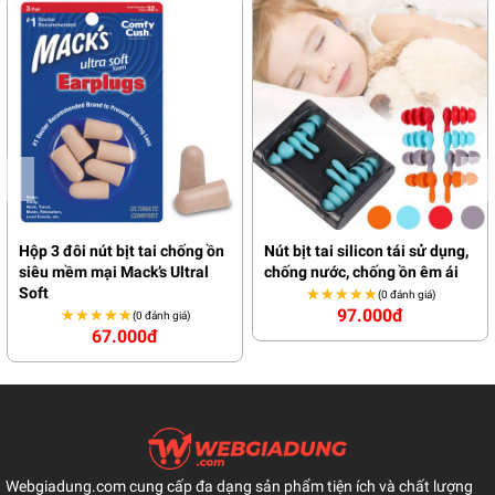
Hộp 3 đôi nút bịt tai chống ồn
Nút bịt tai silicon tái sử dụng,
siêu mềm mại Mack’s Ultral
chống nước, chống ồn êm ái
Soft
★★★★★
★★★★★
(0 đánh giá)
97.000đ
★★★★★
★★★★★
(0 đánh giá)
67.000đ
Webgiadung.com cung cấp đa dạng sản phẩm tiện ích và chất lượng