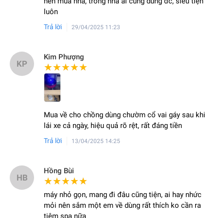
nên mua nha, trong nhà ai cũng dùng đc, siêu tiện
luôn
Trả lời
29/04/2025 11:23
Kim Phượng
KP
★★★★★
★★★★★
Mua về cho chồng dùng chườm cổ vai gáy sau khi
lái xe cả ngày, hiệu quả rõ rệt, rất đáng tiền
Trả lời
13/04/2025 14:25
Hồng Bùi
HB
★★★★★
★★★★★
máy nhỏ gọn, mang đi đâu cũng tiện, ai hay nhức
mỏi nên sắm một em về dùng rất thích ko cần ra
tiệm spa nữa