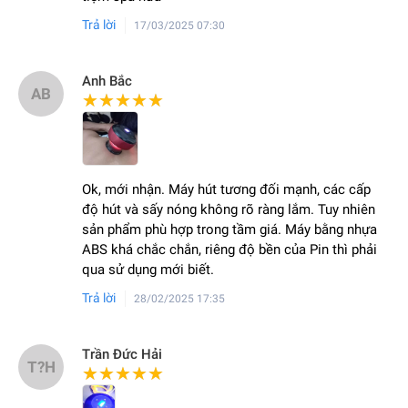
Trả lời
17/03/2025 07:30
Anh Bắc
AB
★★★★★
★★★★★
Ok, mới nhận. Máy hút tương đối mạnh, các cấp
độ hút và sấy nóng không rõ ràng lắm. Tuy nhiên
sản phẩm phù hợp trong tầm giá. Máy bằng nhựa
ABS khá chắc chắn, riêng độ bền của Pin thì phải
qua sử dụng mới biết.
Trả lời
28/02/2025 17:35
Trần Đức Hải
T?H
★★★★★
★★★★★