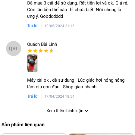
Đã mua 3 cái để sử dụng. Rất tiện lợi và ok. Giá rẻ.
Còn lâu bền thế nào thì chưa biết. Nói chung là
ưng ý. Goodddddd
Trả lời
10/05/2024 21:15
Quách Bùi Linh
QBL
★★★★★
★★★★★
Máy xài ok , dễ sử dụng . Lúc giác hơi nóng nóng
làm dịu cơn đau . Shop giao nhanh .
Trả lời
17/04/2024 18:54
Xem thêm bình luận
Sản phẩm liên quan