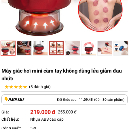
Máy giác hơi mini cầm tay không dùng lửa giảm đau
nhức
★★★★★
★★★★★
(8 đánh giá)
FLASH SALE
Kết thúc sau:
11
:
09
:
44
(Còn
30
sản phẩm)
219.000 đ
255.000 đ
Giá:
Chất liệu:
Nhựa ABS cao cấp
Công suất:
5W