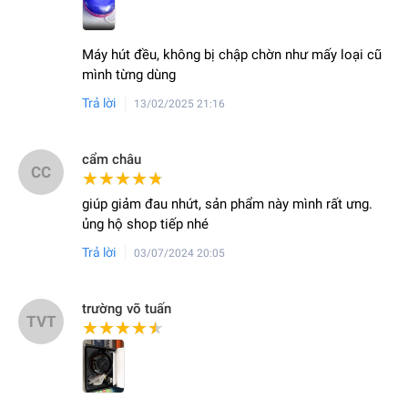
Máy hút đều, không bị chập chờn như mấy loại cũ
mình từng dùng
Trả lời
13/02/2025 21:16
cẩm châu
CC
★★★★★
★★★★★
giúp giảm đau nhứt, sản phẩm này mình rất ưng.
ủng hộ shop tiếp nhé
Trả lời
03/07/2024 20:05
trường võ tuấn
TVT
★★★★★
★★★★★