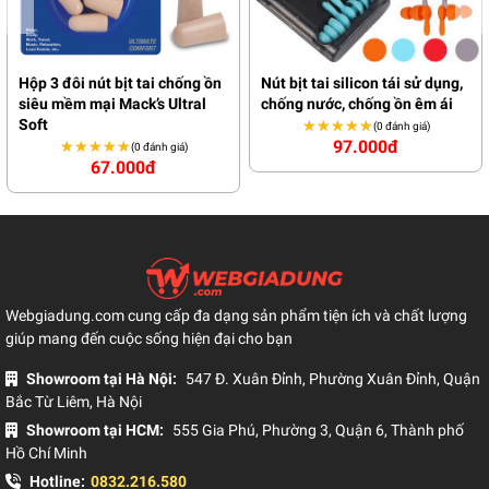
Hộp 3 đôi nút bịt tai chống ồn
Nút bịt tai silicon tái sử dụng,
siêu mềm mại Mack’s Ultral
chống nước, chống ồn êm ái
Soft
★★★★★
★★★★★
(0 đánh giá)
97.000đ
★★★★★
★★★★★
(0 đánh giá)
67.000đ
Webgiadung.com cung cấp đa dạng sản phẩm tiện ích và chất lượng
giúp mang đến cuộc sống hiện đại cho bạn
Showroom tại Hà Nội:
547 Đ. Xuân Đỉnh, Phường Xuân Đỉnh, Quận
Bắc Từ Liêm, Hà Nội
Showroom tại HCM:
555 Gia Phú, Phường 3, Quận 6, Thành phố
Hồ Chí Minh
Hotline:
0832.216.580