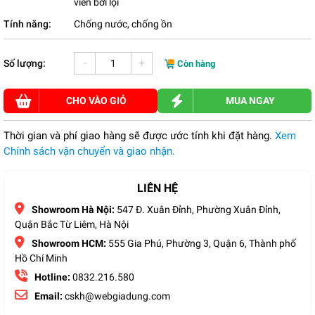
viên bơi lội
Tính năng:
Chống nước, chống ồn
-
+
Số lượng:
Còn hàng
CHO VÀO GIỎ
MUA NGAY
Thời gian và phí giao hàng sẽ được ước tính khi đặt hàng.
Xem
Chính sách vận chuyển và giao nhận.
LIÊN HỆ
Showroom Hà Nội:
547 Đ. Xuân Đỉnh, Phường Xuân Đỉnh,
Quận Bắc Từ Liêm, Hà Nội
Showroom HCM:
555 Gia Phú, Phường 3, Quận 6, Thành phố
Hồ Chí Minh
Hotline:
0832.216.580
Email:
cskh@webgiadung.com