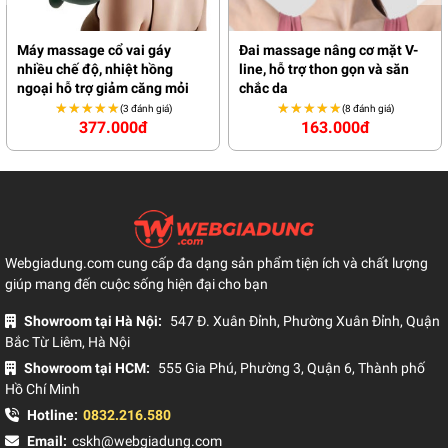
Máy massage cổ vai gáy
Đai massage nâng cơ mặt V-
nhiều chế độ, nhiệt hồng
line, hỗ trợ thon gọn và săn
ngoại hỗ trợ giảm căng mỏi
chắc da
★★★★★
★★★★★
★★★★★
★★★★★
(3 đánh giá)
(8 đánh giá)
377.000đ
163.000đ
Webgiadung.com cung cấp đa dạng sản phẩm tiện ích và chất lượng
giúp mang đến cuộc sống hiện đại cho bạn
Showroom tại Hà Nội:
547 Đ. Xuân Đỉnh, Phường Xuân Đỉnh, Quận
Bắc Từ Liêm, Hà Nội
Showroom tại HCM:
555 Gia Phú, Phường 3, Quận 6, Thành phố
Hồ Chí Minh
Hotline:
0832.216.580
Email:
cskh@webgiadung.com