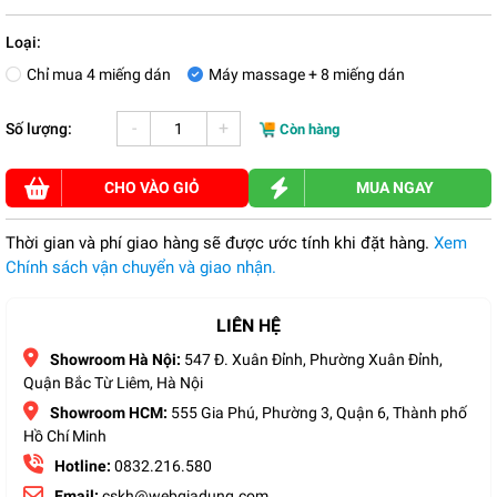
Loại:
Chỉ mua 4 miếng dán
Máy massage + 8 miếng dán
-
+
Số lượng:
Còn hàng
CHO VÀO GIỎ
MUA NGAY
Thời gian và phí giao hàng sẽ được ước tính khi đặt hàng.
Xem
Chính sách vận chuyển và giao nhận.
LIÊN HỆ
Showroom Hà Nội:
547 Đ. Xuân Đỉnh, Phường Xuân Đỉnh,
Quận Bắc Từ Liêm, Hà Nội
Showroom HCM:
555 Gia Phú, Phường 3, Quận 6, Thành phố
Hồ Chí Minh
Hotline:
0832.216.580
Email:
cskh@webgiadung.com