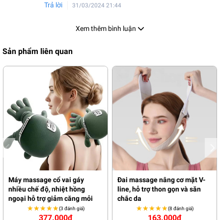
Trả lời
31/03/2024 21:44
Xem thêm bình luận
Sản phẩm liên quan
Máy massage cổ vai gáy
Đai massage nâng cơ mặt V-
nhiều chế độ, nhiệt hồng
line, hỗ trợ thon gọn và săn
ngoại hỗ trợ giảm căng mỏi
chắc da
★★★★★
★★★★★
★★★★★
★★★★★
(3 đánh giá)
(8 đánh giá)
377.000đ
163.000đ