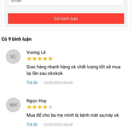
Gửi bình luận
Có
9
bình luận
Vương Lê
VL
★★★★★
★★★★★
Giao hàng nhanh hàng ok chất lượng tốt sẽ mua
lại lần sau okokok
Trả lời
15/04/2024 09:49
Ngọc Huy
NH
★★★★★
★★★★★
Mua để cho ba mẹ mình bị bệnh mát xa,máy ok
Trả lời
15/04/2024 08:49