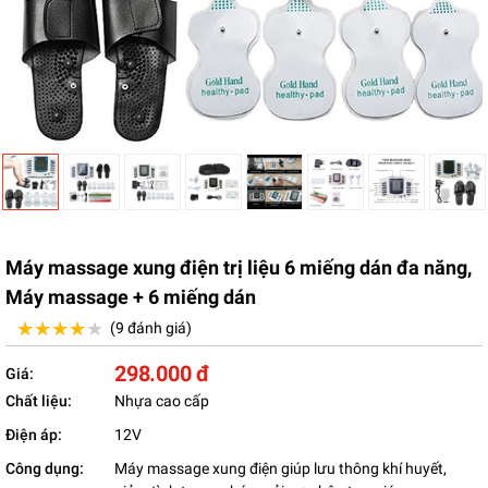
Máy massage xung điện trị liệu 6 miếng dán đa năng,
Máy massage + 6 miếng dán
★★★★★
★★★★★
(9 đánh giá)
298.000 đ
Giá:
Chất liệu:
Nhựa cao cấp
Điện áp:
12V
Công dụng:
Máy massage xung điện giúp lưu thông khí huyết,