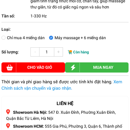
giảm tình trạng nhức mỏi cơ, chân tay, giúp massage
thư giãn, từ đó có giấc ngủ ngon và sâu hơn
Tần số:
1-330 Hz
Loại:
Chỉ mua 4 miếng dán
Máy massage + 6 miếng dán
-
+
Số lượng:
Còn hàng
CHO VÀO GIỎ
MUA NGAY
Thời gian và phí giao hàng sẽ được ước tính khi đặt hàng.
Xem
Chính sách vận chuyển và giao nhận.
LIÊN HỆ
Showroom Hà Nội:
547 Đ. Xuân Đỉnh, Phường Xuân Đỉnh,
Quận Bắc Từ Liêm, Hà Nội
Showroom HCM:
555 Gia Phú, Phường 3, Quận 6, Thành phố