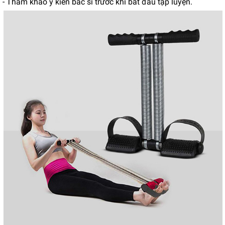
- Tham khảo ý kiến bác sĩ trước khi bắt đầu tập luyện.