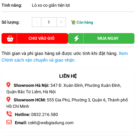
Tính năng:
Lò xo co giãn tiện lợi
-
+
Số lượng:
Còn hàng
CHO VÀO GIỎ
MUA NGAY
Thời gian và phí giao hàng sẽ được ước tính khi đặt hàng.
Xem
Chính sách vận chuyển và giao nhận.
LIÊN HỆ
Showroom Hà Nội:
547 Đ. Xuân Đỉnh, Phường Xuân Đỉnh,
Quận Bắc Từ Liêm, Hà Nội
Showroom HCM:
555 Gia Phú, Phường 3, Quận 6, Thành phố
Hồ Chí Minh
Hotline:
0832.216.580
Email:
cskh@webgiadung.com