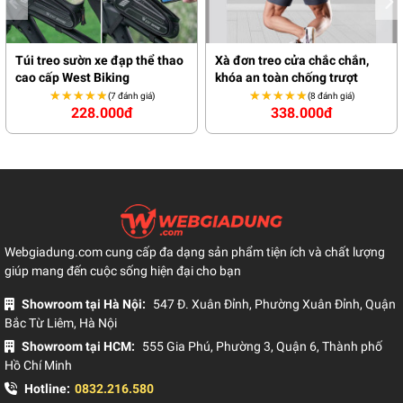
Túi treo sườn xe đạp thể thao
Xà đơn treo cửa chắc chắn,
cao cấp West Biking
khóa an toàn chống trượt
★★★★★
★★★★★
★★★★★
★★★★★
(7 đánh giá)
(8 đánh giá)
228.000đ
338.000đ
Webgiadung.com cung cấp đa dạng sản phẩm tiện ích và chất lượng
giúp mang đến cuộc sống hiện đại cho bạn
Showroom tại Hà Nội:
547 Đ. Xuân Đỉnh, Phường Xuân Đỉnh, Quận
Bắc Từ Liêm, Hà Nội
Showroom tại HCM:
555 Gia Phú, Phường 3, Quận 6, Thành phố
Hồ Chí Minh
Hotline:
0832.216.580