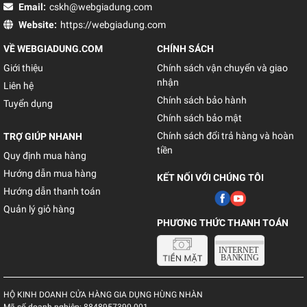
Email:
cskh@webgiadung.com
Website:
https://webgiadung.com
VỀ WEBGIADUNG.COM
CHÍNH SÁCH
Giới thiệu
Chính sách vận chuyển và giao
nhận
Liên hệ
Chính sách bảo hành
Tuyển dụng
Chính sách bảo mật
Chính sách đổi trả hàng và hoàn
TRỢ GIÚP NHANH
tiền
Quy định mua hàng
Hướng dẫn mua hàng
KẾT NỐI VỚI CHÚNG TÔI
Hướng dẫn thanh toán
Quản lý giỏ hàng
PHƯƠNG THỨC THANH TOÁN
HỘ KINH DOANH CỬA HÀNG GIA DỤNG HÙNG NHÀN
Mã số doanh nghiệp:
8848957390-001