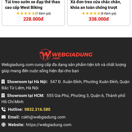
Túi treo sườn xe đạp thể thao
Xà đơn treo cửa chắc chắn,
cao cấp West Biking
khóa an toàn chống trượt
★★★★★
★★★★★
★★★★★
★★★★★
(7 đánh giá)
(8 đánh giá)
228.000đ
338.000đ
Webgiadung.com cung cấp đa dạng sản phẩm tiện ích và chất lượng
giúp mang đến cuộc sống hiện đại cho bạn
Showroom tại Hà Nội:
547 Đ. Xuân Đỉnh, Phường Xuân Đỉnh, Quận
Bắc Từ Liêm, Hà Nội
Showroom tại HCM:
555 Gia Phú, Phường 3, Quận 6, Thành phố
Hồ Chí Minh
Hotline:
0832.216.580
Email:
cskh@webgiadung.com
Website:
https://webgiadung.com