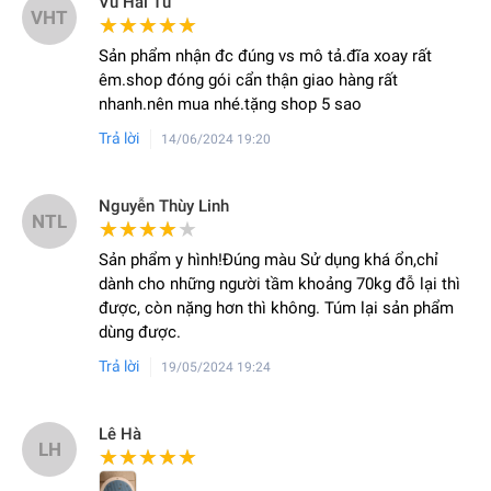
Vũ Hải Tú
VHT
★★★★★
★★★★★
Sản phẩm nhận đc đúng vs mô tả.đĩa xoay rất
êm.shop đóng gói cẩn thận giao hàng rất
nhanh.nên mua nhé.tặng shop 5 sao
Trả lời
14/06/2024 19:20
Nguyễn Thùy Linh
NTL
★★★★★
★★★★★
Sản phẩm y hình!Đúng màu Sử dụng khá ổn,chỉ
dành cho những người tầm khoảng 70kg đỗ lại thì
được, còn nặng hơn thì không. Túm lại sản phẩm
dùng được.
Trả lời
19/05/2024 19:24
Lê Hà
LH
★★★★★
★★★★★