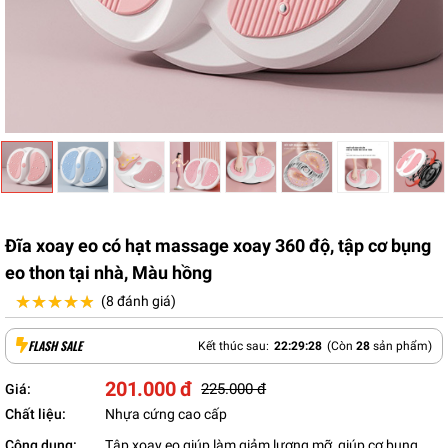
Đĩa xoay eo có hạt massage xoay 360 độ, tập cơ bụng
eo thon tại nhà, Màu hồng
★★★★★
★★★★★
(8 đánh giá)
FLASH SALE
Kết thúc sau:
22
:
29
:
27
(Còn
28
sản phẩm)
201.000 đ
225.000 đ
Giá:
Chất liệu:
Nhựa cứng cao cấp
Công dụng:
Tập xoay eo giúp làm giảm lượng mỡ, giúp cơ bụng