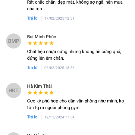
Rất chắc chắn, đẹp mắt, không sợ ngã, nên mua
nha mn
Trả lời
17/02/2025 12:51
Bùi Minh Phúc
BMP
★★★★★
★★★★★
Chất liệu nhựa cứng nhưng không hề cứng quá,
đứng lên êm chân.
Trả lời
06/02/2025 18:26
Hà Kim Thái
HKT
★★★★★
★★★★★
Cực kỳ phù hợp cho dân văn phòng như mình, ko
tốn tg ra ngoài phòng gym
Trả lời
12/11/2024 17:54