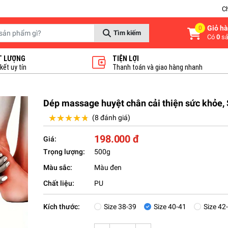
C
Giỏ h
0
Tìm kiếm
Có
0
sả
T LƯỢNG
TIỆN LỢI
ết uy tín
Thanh toán và giao hàng nhanh
Dép massage huyệt chân cải thiện sức khỏe, 
★★★★★
★★★★★
(8 đánh giá)
198.000 đ
Giá:
Trọng lượng:
500g
Màu sắc:
Màu đen
Chất liệu:
PU
Kích thước:
Size 38-39
Size 40-41
Size 42