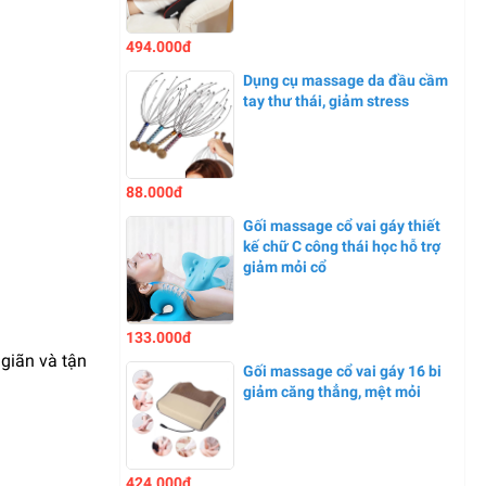
494.000đ
Dụng cụ massage da đầu cầm
tay thư thái, giảm stress
88.000đ
Gối massage cổ vai gáy thiết
kế chữ C công thái học hỗ trợ
giảm mỏi cổ
133.000đ
giãn và tận
Gối massage cổ vai gáy 16 bi
giảm căng thẳng, mệt mỏi
424.000đ