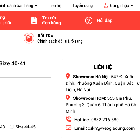
hính sách bán hàng
Liên hệ
Tuyển dụng
Đăng nhập
àng
Tra cứu
Hỏi đáp
đơn hàng
n phẩm
ĐỔI TRẢ
Chính sách đổi trả rõ ràng
Size 40-41
LIÊN HỆ
Showroom Hà Nội:
547 Đ. Xuân
Đỉnh, Phường Xuân Đỉnh, Quận Bắc T
Liêm, Hà Nội
Showroom HCM:
555 Gia Phú,
Phường 3, Quận 6, Thành phố Hồ Chí
Minh
Hotline:
0832.216.580
-43
Size 44-45
Email:
cskh@webgiadung.com